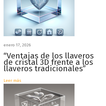
t
i
s
r
t
a
a
l
c
d
o
enero 17, 2026
n
a
l
“Ventajas de los llaveros
o
de cristal 3D frente a los
s
g
llaveros tradicionales”
o
s
Leer más
d
e
e
m