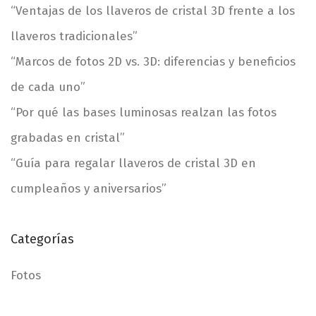
p
d
“Ventajas de los llaveros de cristal 3D frente a los
a
a
llaveros tradicionales”
r
a
“Marcos de fotos 2D vs. 3D: diferencias y beneficios
:
de cada uno”
“Por qué las bases luminosas realzan las fotos
grabadas en cristal”
“Guía para regalar llaveros de cristal 3D en
cumpleaños y aniversarios”
Categorías
Fotos