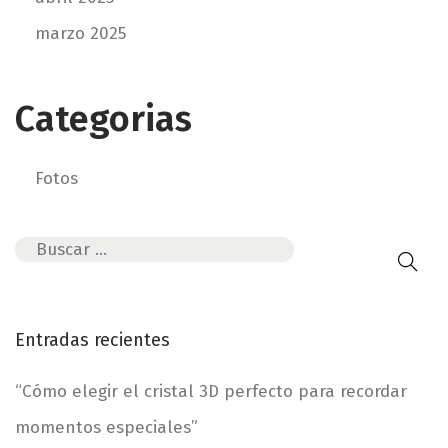
a
marzo 2025
:
t
r
Categorias
a
d
i
Fotos
c
i
B
ó
ú
n
s
r
q
e
Entradas recientes
u
n
e
o
“Cómo elegir el cristal 3D perfecto para recordar
d
v
momentos especiales”
a
a