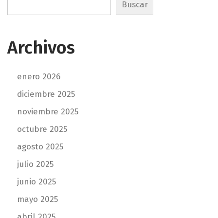
Buscar
a
a
d
n
a
i
Archivos
:
v
e
r
enero 2026
s
diciembre 2025
a
noviembre 2025
r
i
octubre 2025
o
agosto 2025
s
julio 2025
d
e
junio 2025
b
mayo 2025
o
d
abril 2025