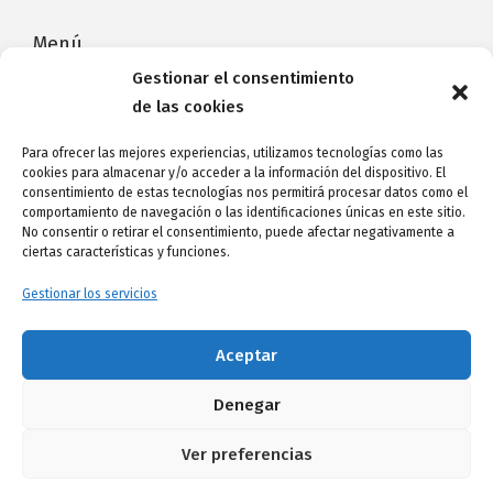
Menú
Gestionar el consentimiento
Home
de las cookies
Catálogo/Categorías
Para ofrecer las mejores experiencias, utilizamos tecnologías como las
cookies para almacenar y/o acceder a la información del dispositivo. El
Contacto
consentimiento de estas tecnologías nos permitirá procesar datos como el
comportamiento de navegación o las identificaciones únicas en este sitio.
Avda de Las Américas, CC Parque Santiago 3,
No consentir o retirar el consentimiento, puede afectar negativamente a
local 171
ciertas características y funciones.
38660 Arona
Gestionar los servicios
Tel. 622 59 89 92
-
3dphotocristal@gmail.com
Aceptar
Español
Denegar
Ver preferencias