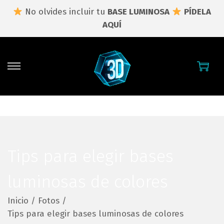
No olvides incluir tu
BASE LUMINOSA
PÍDELA
AQUÍ
S
S
a
a
l
l
t
t
a
a
r
r
a
a
Tips para elegir bases
l
l
a
c
luminosas de colores
n
o
Inicio
/
Fotos
/
a
n
Tips para elegir bases luminosas de colores
v
t