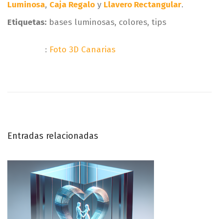
Luminosa
,
Caja Regalo
y
Llavero Rectangular
.
Etiquetas:
bases luminosas, colores, tips
:
Foto 3D Canarias
Etiquetas
E
I
N
n
d
t
e
a
r
a
a
s
v
d
c
Entradas relacionadas
a
r
e
a
e
n
a
g
t
t
e
i
a
r
v
i
a