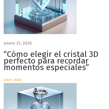
c
o
s
r
p
i
:
a
r
ó
a
g
n
r
enero 21, 2026
a
“Cómo elegir el cristal 3D
d
b
perfecto para recordar
a
momentos especiales”
e
d
o
Leer más
e
s
e
n
n
c
r