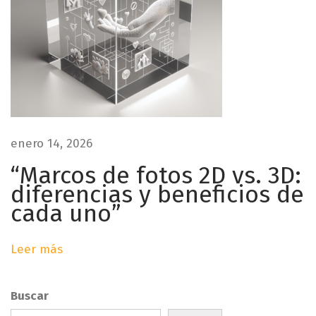
p
r
e
s
a
S
C
i
r
g
i
enero 14, 2026
u
s
i
“Marcos de fotos 2D vs. 3D:
t
e
a
diferencias y beneficios de
n
l
cada uno”
t
3
e
D
Leer más
e
p
n
a
Buscar
t
r
r
a