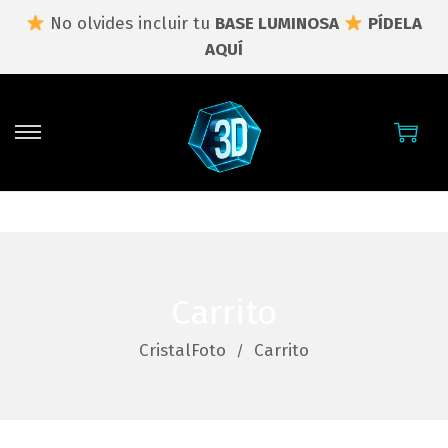
No olvides incluir tu
BASE LUMINOSA
PÍDELA
AQUÍ
S
S
a
a
l
l
t
t
a
a
r
r
a
a
Carrito
l
l
CristalFoto
Carrito
a
c
n
o
a
n
v
t