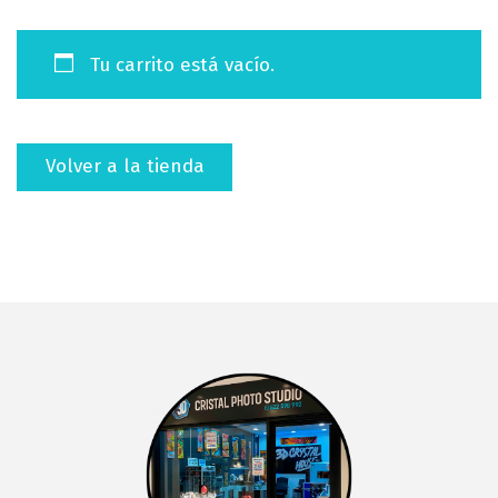
e
e
g
n
Tu carrito está vacío.
a
i
c
d
i
o
ó
Volver a la tienda
n