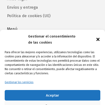
Envíos y entrega
Política de cookies (UE)
Menú
Gestionar el consentimiento
Home
de las cookies
Catálogo/Categorías
Para ofrecer las mejores experiencias, utilizamos tecnologías como las
cookies para almacenar y/o acceder a la información del dispositivo. El
Contacto
consentimiento de estas tecnologías nos permitirá procesar datos como el
comportamiento de navegación o las identificaciones únicas en este sitio.
Avda de Las Américas, CC Parque Santiago 3,
No consentir o retirar el consentimiento, puede afectar negativamente a
local 171
ciertas características y funciones.
38660 Arona
Gestionar los servicios
Tel. 622 59 89 92
-
3dphotocristal@gmail.com
Aceptar
Español