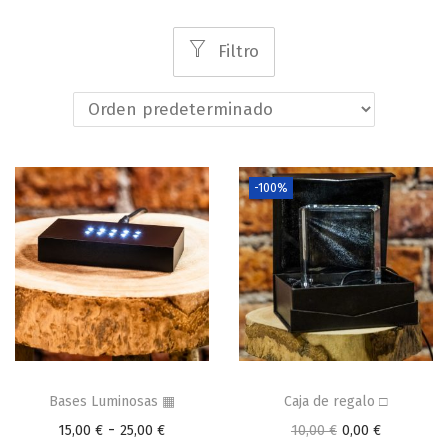
e
e
g
n
Filtro
a
i
c
d
i
o
ó
n
-100%
E
s
Bases Luminosas ▦
Caja de regalo □
t
R
E
E
-
15,00
€
25,00
€
10,00
€
0,00
€