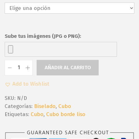
n
g
o
d
e
Sube tus imágenes (JPG o PNG):
p
r
e
c
AÑADIR AL CARRITO
C
i
u
o
Add to Wishlist
b
s
o
SKU:
N/D
:
s
Categorías:
Biselado
,
Cubo
d
b
Etiquetas:
Cubo
,
Cubo borde liso
e
o
s
r
d
d