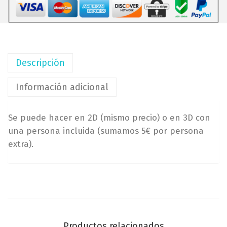
e
e
1
b
2
i
5
s
,
e
Descripción
0
l
0
Información adicional
a
d
€
o
Se puede hacer en 2D (mismo precio) o en 3D con
h
(
una persona incluida (sumamos 5€ por persona
a
7
extra).
s
,
t
5
a
c
1
m
4
x
5
1
,
Productos relacionados