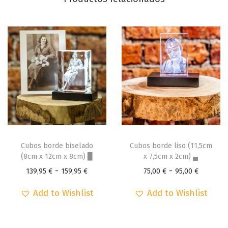
1
0
c
0
m
x
€
6
,
5
c
m
)
E
E
▅
s
s
Cubos borde biselado
Cubos borde liso (11,5cm
c
t
(8cm x 12cm x 8cm) ▉
t
x 7,5cm x 2cm) ▄
a
R
R
e
-
e
-
139,95
€
159,95
€
75,00
€
95,00
€
n
a
a
p
p
t
Add to Wishlist
Add to Wishlist
n
n
r
r
i
g
g
o
o
d
o
o
d
d