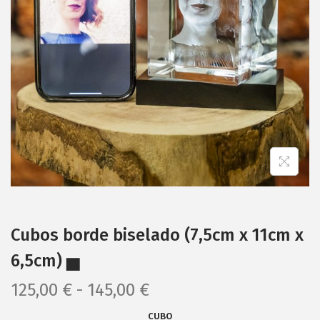
e
e
g
n
a
i
c
d
i
o
ó
n
Cubos borde biselado (7,5cm x 11cm x
6,5cm) ▅
R
125,00
€
-
145,00
€
a
CUBO