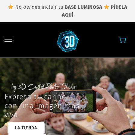
No olvides incluir tu
BASE LUMINOSA
PÍDELA
AQUÍ
Expresa tu cariño
con una imagen más
viva
LA TIENDA