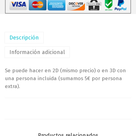
e
o
1
s
3
t
0
a
,
d
Descripción
0
o
0
Información adicional
(
1
€
0
Se puede hacer en 2D (mismo precio) o en 3D con
h
c
una persona incluida (sumamos 5€ por persona
a
m
extra).
s
x
t
1
a
0
1
c
5
m
0
x
,
Productos relacionados