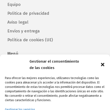
Equipo
Politica de privacidad
Aviso legal
Envíos y entrega
Política de cookies (UE)
Menú
Gestionar el consentimiento
Home
de las cookies
Catálogo/Categorías
Para ofrecer las mejores experiencias, utilizamos tecnologías como las
cookies para almacenar y/o acceder a la información del dispositivo. El
Contacto
consentimiento de estas tecnologías nos permitirá procesar datos como el
comportamiento de navegación o las identificaciones únicas en este sitio.
Avda de Las Américas, CC Parque Santiago 3,
No consentir o retirar el consentimiento, puede afectar negativamente a
local 171
ciertas características y funciones.
38660 Arona
Gestionar los servicios