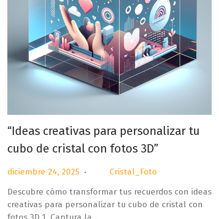
“Ideas creativas para personalizar tu
cubo de cristal con fotos 3D”
.
P
d
diciembre 24, 2025
Cristal_Foto
por
u
i
Descubre cómo transformar tus recuerdos con ideas
b
c
creativas para personalizar tu cubo de cristal con
l
i
fotos 3D 1. Captura la…