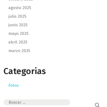
i
agosto 2025
ó
julio 2025
n
junio 2025
mayo 2025
d
abril 2025
e
marzo 2025
e
Categorias
n
Fotos
t
r
B