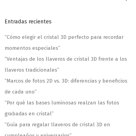
ú
s
a
q
Entradas recientes
u
d
e
“Cómo elegir el cristal 3D perfecto para recordar
d
a
momentos especiales”
a
p
s
“Ventajas de los llaveros de cristal 3D frente a los
a
llaveros tradicionales”
r
a
“Marcos de fotos 2D vs. 3D: diferencias y beneficios
:
de cada uno”
“Por qué las bases luminosas realzan las fotos
grabadas en cristal”
“Guía para regalar llaveros de cristal 3D en
cumpleaños y aniversarios”