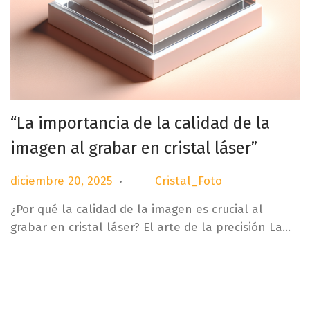
“La importancia de la calidad de la
imagen al grabar en cristal láser”
.
P
d
diciembre 20, 2025
Cristal_Foto
por
u
i
¿Por qué la calidad de la imagen es crucial al
b
c
grabar en cristal láser? El arte de la precisión La…
l
i
i
e
c
m
a
b
d
r