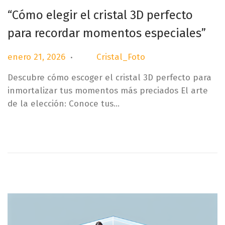
“Cómo elegir el cristal 3D perfecto
para recordar momentos especiales”
.
P
e
enero 21, 2026
Cristal_Foto
por
u
n
Descubre cómo escoger el cristal 3D perfecto para
b
e
inmortalizar tus momentos más preciados El arte
l
r
de la elección: Conoce tus…
i
o
c
2
a
1
d
,
o
2
e
0
l
2
6