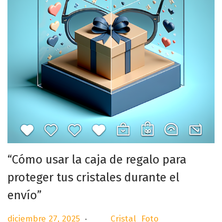
“Cómo usar la caja de regalo para
proteger tus cristales durante el
envío”
.
P
d
diciembre 27, 2025
Cristal_Foto
por