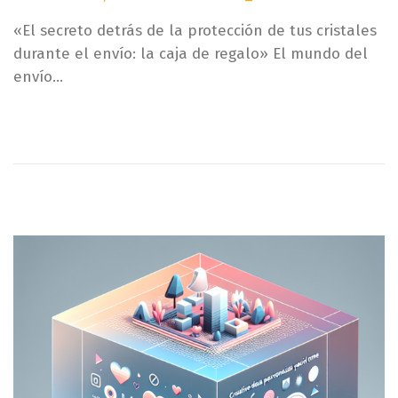
u
i
«El secreto detrás de la protección de tus cristales
b
c
durante el envío: la caja de regalo» El mundo del
l
i
envío…
i
e
c
m
a
b
d
r
o
e
e
2
l
7
,
2
0
2
5