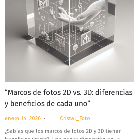
“Marcos de fotos 2D vs. 3D: diferencias
y beneficios de cada uno”
.
P
e
enero 14, 2026
Cristal_Foto
por
u
n
¿Sabías que los marcos de fotos 2D y 3D tienen
b
e