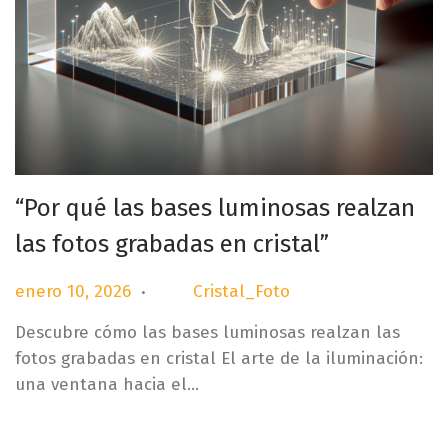
“Por qué las bases luminosas realzan
las fotos grabadas en cristal”
.
P
e
enero 10, 2026
Cristal_Foto
por
u
n
Descubre cómo las bases luminosas realzan las
b
e
fotos grabadas en cristal El arte de la iluminación:
l
r
una ventana hacia el…
i
o
c
1
a
0