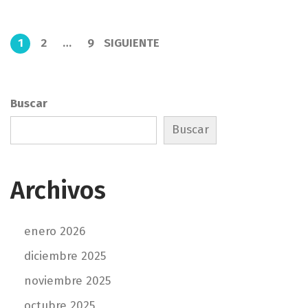
o
e
e
2
1
2
…
9
SIGUIENTE
P
l
0
,
a
2
0
Buscar
g
2
Buscar
5
i
Archivos
n
a
enero 2026
diciembre 2025
c
noviembre 2025
octubre 2025