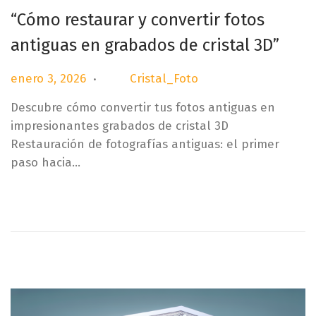
“Cómo restaurar y convertir fotos
antiguas en grabados de cristal 3D”
.
P
e
enero 3, 2026
Cristal_Foto
por
u
n
Descubre cómo convertir tus fotos antiguas en
b
e
impresionantes grabados de cristal 3D
l
r
Restauración de fotografías antiguas: el primer
i
o
paso hacia…
c
3
a
,
d
2
o
0
e
2
l
6