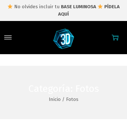
No olvides incluir tu
BASE LUMINOSA
PÍDELA
AQUÍ
S
S
a
a
l
l
t
t
a
a
r
r
a
a
Categoría:
Fotos
l
l
Inicio
/
Fotos
a
c
n
o
a
n
v
t