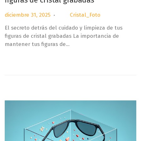
.
P
d
diciembre 31, 2025
Cristal_Foto
por
u
i
El secreto detrás del cuidado y limpieza de tus
b
c
figuras de cristal grabadas La importancia de
l
i
mantener tus figuras de…
i
e
c
m
a
b
d
r
o
e
e
3
l
1
,
2
0
2
5