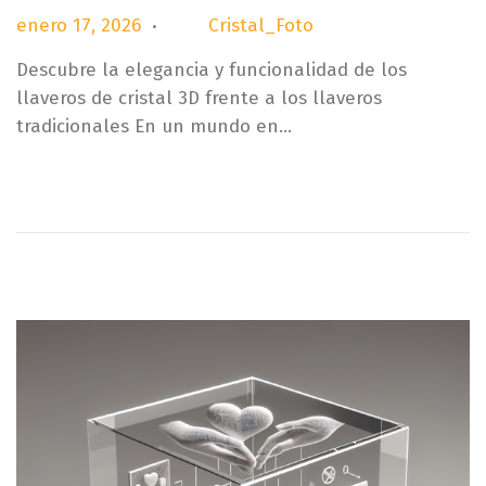
.
P
e
enero 17, 2026
Cristal_Foto
por
u
n
Descubre la elegancia y funcionalidad de los
b
e
llaveros de cristal 3D frente a los llaveros
l
r
tradicionales En un mundo en…
i
o
c
1
a
7
d
,
o
2
e
0
l
2
6