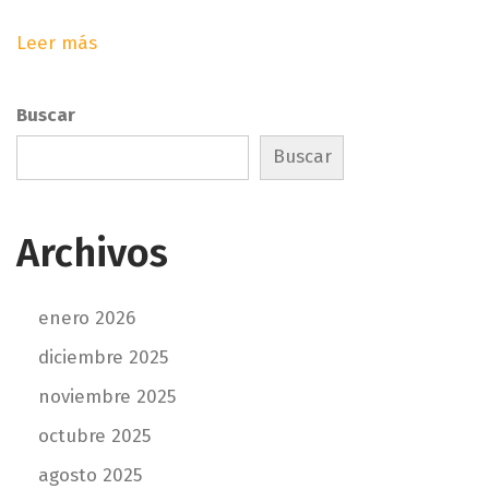
r
i
a
s
Leer más
d
t
a
a
Buscar
:
l
c
Buscar
o
m
o
Archivos
r
e
g
enero 2026
a
diciembre 2025
l
noviembre 2025
o
d
octubre 2025
e
agosto 2025
e