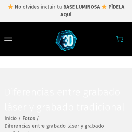
No olvides incluir tu
BASE LUMINOSA
PÍDELA
AQUÍ
S
S
a
a
l
l
t
t
a
a
r
r
a
a
Diferencias entre grabado
l
l
a
c
láser y grabado tradicional
n
o
Inicio
/
Fotos
/
a
n
Diferencias entre grabado láser y grabado
v
t