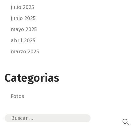
julio 2025
m
p
junio 2025
r
mayo 2025
e
s
abril 2025
a
marzo 2025
Categorias
Fotos
B
ú
s