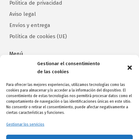
Politica de privacidad
Aviso legal
Envíos y entrega
Política de cookies (UE)
Menú
Gestionar el consentimiento
Home
de las cookies
Catálogo/Categorías
Para ofrecer las mejores experiencias, utilizamos tecnologías como las
cookies para almacenar y/o acceder a la información del dispositivo. El
Contacto
consentimiento de estas tecnologías nos permitirá procesar datos como el
comportamiento de navegación o las identificaciones únicas en este sitio.
Avda de Las Américas, CC Parque Santiago 3,
No consentir o retirar el consentimiento, puede afectar negativamente a
local 171
ciertas características y funciones.
38660 Arona
Gestionar los servicios
Tel. 622 59 89 92
-
3dphotocristal@gmail.com