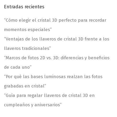
q
Entradas recientes
u
e
“Cómo elegir el cristal 3D perfecto para recordar
d
momentos especiales”
a
p
“Ventajas de los llaveros de cristal 3D frente a los
a
llaveros tradicionales”
r
a
“Marcos de fotos 2D vs. 3D: diferencias y beneficios
:
de cada uno”
“Por qué las bases luminosas realzan las fotos
grabadas en cristal”
“Guía para regalar llaveros de cristal 3D en
cumpleaños y aniversarios”