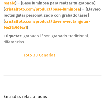
regalo
)
–
[Base luminosa para realzar tu grabado]
(
cristalfoto.com/product/base-luminosa
)
–
[Llavero
rectangular personalizado con grabado láser]
(
cristalfoto.com/product/llavero-rectangular-
%e2%96%a1
)
Etiquetas:
grabado láser, grabado tradicional,
diferencias
:
Foto 3D Canarias
Etiquetas
E
C
N
n
ó
t
m
a
r
o
a
c
v
d
o
Entradas relacionadas
a
m
e
a
b