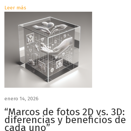
a
Leer más
t
i
v
o
S
L
i
a
g
s
u
f
i
o
e
t
n
o
t
s
enero 14, 2026
e
e
e
“Marcos de fotos 2D vs. 3D:
n
n
c
diferencias y beneficios de
t
r
cada uno”