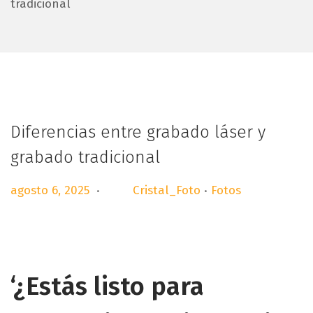
tradicional
e
e
g
n
a
i
c
d
i
o
ó
n
Diferencias entre grabado láser y
grabado tradicional
Publicado en
.
.
P
a
agosto 6, 2025
Cristal_Foto
Fotos
por
u
g
b
o
l
s
i
t
‘¿Estás listo para
c
o
a
6