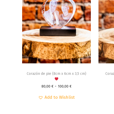
E
E
s
s
Corazón de pie (8cm x 6cm x 3,5 cm)
Cora
t
t
R
e
-
e
80,00
€
100,00
€
a
p
p
Add to Wishlist
n
r
r
g
o
o
o
d
d