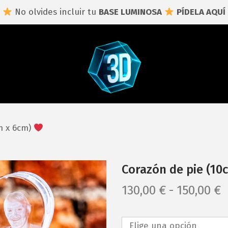
No olvides incluir tu
BASE LUMINOSA
PÍDELA AQUÍ
S
S
a
a
l
l
t
t
a
a
m x 6cm)
r
r
a
a
l
l
Corazón de pie (10
a
c
R
130,00
€
-
150,00
€
n
o
a
a
n
n
v
t