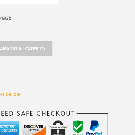
PNG):
AÑADIR AL CARRITO
ón de pie