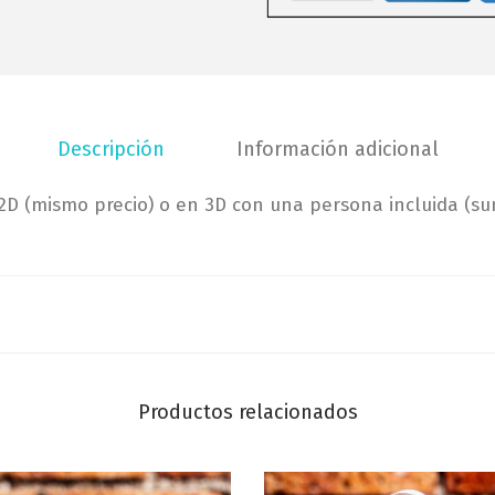
e
3
(
0
1
,
0
0
c
0
Descripción
Información adicional
m
x
€
2D (mismo precio) o en 3D con una persona incluida (s
9
h
c
a
m
s
x
t
6
a
c
1
m
5
Productos relacionados
)
0
,
c
0