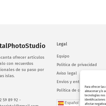
d
d
u
e
e
c
p
p
t
r
r
o
e
e
t
c
c
i
i
i
e
Legal
stalPhotoStudio
o
o
n
s
s
e
Equipo
canta ofrecer artículos
:
:
m
alo con recuerdos
Politica de privacidad
d
d
ú
ionales de su paso por
e
e
l
Aviso legal
as islas.
s
s
t
Envíos y entrega
d
d
i
Para ofrecer las
Política de cookies (UE)
e
e
p
almacenar y/o ac
tecnologías nos
1
9
l
2 59 89 92
-
identificaciones
3
0
e
Español
afectar negativa