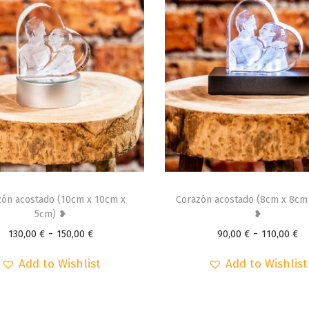
a
0
n
t
€
i
d
a
d
E
s
zón acostado (10cm x 10cm x
Corazón acostado (8cm x 8cm
5cm) ❥
t
❥
R
R
-
e
-
130,00
€
150,00
€
90,00
€
110,00
€
a
a
p
Add to Wishlist
Add to Wishlist
n
n
r
g
g
o
o
o
d